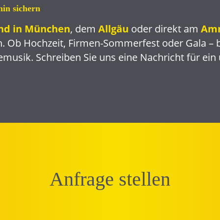
in sichern
nd in München
, dem
Allgäu
oder direkt am
Am
. Ob Hochzeit, Firmen-Sommerfest oder Gala – b
vemusik. Schreiben Sie uns eine Nachricht für ei
Anfrage stellen