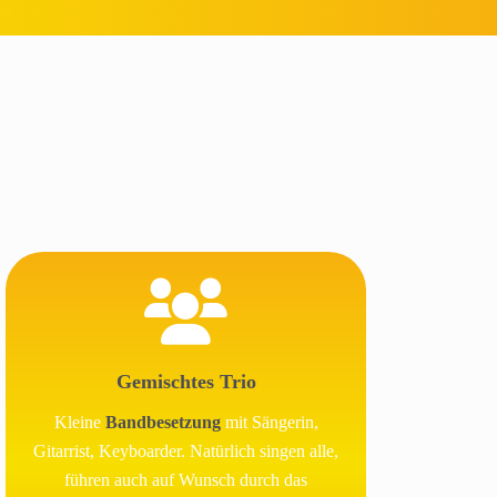
Gemischtes Trio
Kleine
Bandbesetzung
mit Sängerin,
Gitarrist, Keyboarder. Natürlich singen alle,
führen auch auf Wunsch durch das