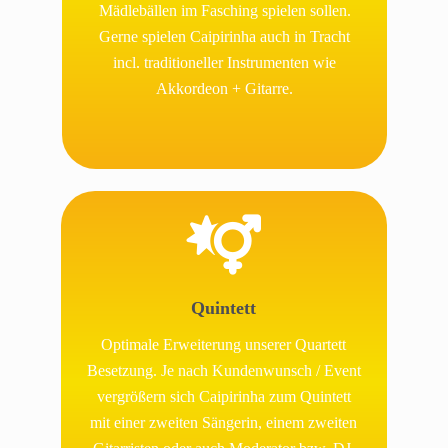
Mädlebällen im Fasching spielen sollen.
Gerne spielen Caipirinha auch in Tracht
incl. traditioneller Instrumenten wie
Akkordeon + Gitarre.
Quintett
Optimale Erweiterung unserer Quartett
Besetzung. Je nach Kundenwunsch / Event
vergrößern sich Caipirinha zum Quintett
mit einer zweiten Sängerin, einem zweiten