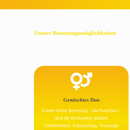
Unsere Besetzungsmöglichkeiten
HOHE FLEXIBILITÄT IM DIENSTE UNSE
Gemischtes Duo
Unsere kleine Besetzung – das PartyDuo –
ideal für Hochzeiten, kleinere
Familienfeiern, Sektempfang, Vernissage