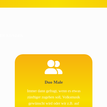
RER KUNDEN
Duo Male
Immer dann gefragt, wenn es etwas
zünftiger zugehen soll, Volksmusik
gewünscht wird oder wir z.B. auf