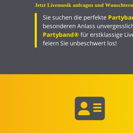
Jetzt Livemusik anfragen und Wunschterm
Sie suchen die perfekte
Partyba
besonderen Anlass unvergesslich
Partyband®
für erstklassige Li
feiern Sie unbeschwert los!