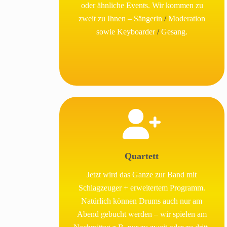
oder ähnliche Events. Wir kommen zu
zweit zu Ihnen – Sängerin
/
Moderation
sowie Keyboarder
/
Gesang.
Quartett
Jetzt wird das Ganze zur Band mit
Schlagzeuger + erweitertem Programm.
Natürlich können Drums auch nur am
Abend gebucht werden – wir spielen am