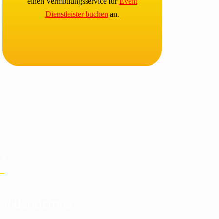
einen Vermittlungsservice für
Event
Dienstleister buchen
an.
EN
/ Videodemos