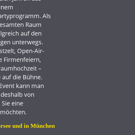
einem
Partyprogramm. Als
 gesamten Raum
lgreich auf den
ngen unterwegs.
zelt, Open-Air-
le Firmenfeiern,
Traumhochzeit –
 auf die Bühne.
 Event kann man
 deshalb von
 Sie eine
möchten.
rsee und in München