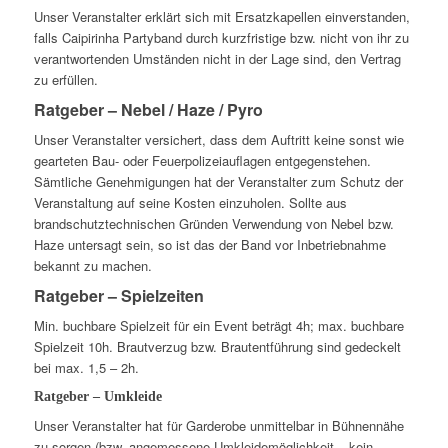
Unser Veranstalter erklärt sich mit Ersatzkapellen einverstanden,
falls Caipirinha Partyband durch kurzfristige bzw. nicht von ihr zu
verantwortenden Umständen nicht in der Lage sind, den Vertrag
zu erfüllen.
Ratgeber – Nebel / Haze / Pyro
Unser Veranstalter versichert, dass dem Auftritt keine sonst wie
gearteten Bau- oder Feuerpolizeiauflagen entgegenstehen.
Sämtliche Genehmigungen hat der Veranstalter zum Schutz der
Veranstaltung auf seine Kosten einzuholen. Sollte aus
brandschutztechnischen Gründen Verwendung von Nebel bzw.
Haze untersagt sein, so ist das der Band vor Inbetriebnahme
bekannt zu machen.
Ratgeber – Spielzeiten
Min. buchbare Spielzeit für ein Event beträgt 4h; max. buchbare
Spielzeit 10h. Brautverzug bzw. Brautentführung sind gedeckelt
bei max. 1,5 – 2h.
Ratgeber – Umkleide
Unser Veranstalter hat für Garderobe unmittelbar in Bühnennähe
zu sorgen (bzw. angemessene Umkleidemöglichkeit – kein