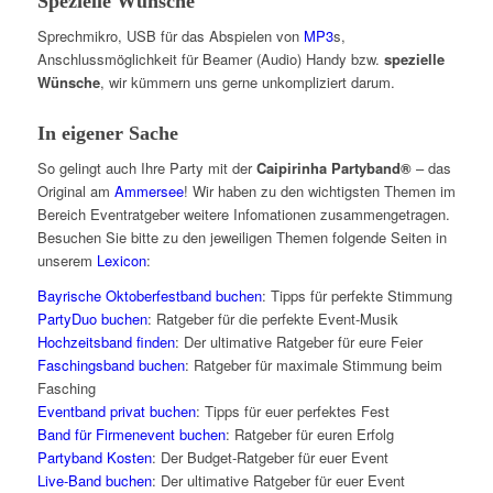
Spezielle Wünsche
Sprechmikro, USB für das Abspielen von
MP3
s,
Anschlussmöglichkeit für Beamer (Audio) Handy bzw.
spezielle
Wünsche
, wir kümmern uns gerne unkompliziert darum.
In eigener Sache
So gelingt auch Ihre Party mit der
Caipirinha Partyband®
– das
Original am
Ammersee
! Wir haben zu den wichtigsten Themen im
Bereich Eventratgeber weitere Infomationen zusammengetragen.
Besuchen Sie bitte zu den jeweiligen Themen folgende Seiten in
unserem
Lexicon
:
Bayrische Oktoberfestband buchen
: Tipps für perfekte Stimmung
PartyDuo buchen
: Ratgeber für die perfekte Event-Musik
Hochzeitsband finden
: Der ultimative Ratgeber für eure Feier
Faschingsband buchen
: Ratgeber für maximale Stimmung beim
Fasching
Eventband privat buchen
: Tipps für euer perfektes Fest
Band für Firmenevent buchen
: Ratgeber für euren Erfolg
Partyband Kosten
: Der Budget-Ratgeber für euer Event
Live-Band buchen
: Der ultimative Ratgeber für euer Event