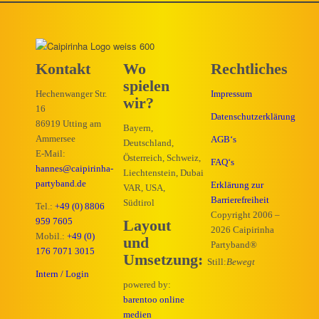
Kontakt
Wo
Rechtliches
spielen
Hechenwanger Str.
Impressum
wir?
16
Datenschutzerklärung
86919 Utting am
Bayern,
Ammersee
AGB‘s
Deutschland,
E-Mail:
Österreich, Schweiz,
FAQ‘s
hannes@caipirinha-
Liechtenstein, Dubai
partyband.de
Erklärung zur
VAR, USA,
Barrierefreiheit
Südtirol
Tel.:
+49 (0) 8806
Copyright 2006 –
959 7605
Layout
2026 Caipirinha
Mobil.:
+49 (0)
und
Partyband®
176 7071 3015
Umsetzung:
Still:
Bewegt
Intern / Login
powered by:
barentoo online
medien