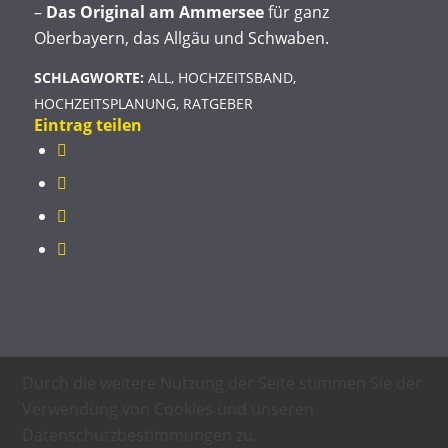
–
Das Original am Ammersee
für ganz
Oberbayern, das Allgäu und Schwaben.
SCHLAGWORTE:
ALL
,
HOCHZEITSBAND
,
HOCHZEITSPLANUNG
,
RATGEBER
Eintrag teilen
Durch die weitere Nutzung der Seite stimmen Sie der
Verwendung von Cookies und unseren
Datenschutzbestimmungen zu.