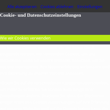
Alle akzeptieren
Cookies ablehnen
Einstellungen
Cookie- und Datenschutzeinstellungen
Wie wir Cookies verwenden
Wir können Cookies anfordern, die auf Ihrem Gerät
eingestellt werden. Wir verwenden Cookies, um uns
mitzuteilen, wenn Sie unsere Websites besuchen, wie Sie
mit uns interagieren, Ihre Nutzererfahrung verbessern und
Ihre Beziehung zu unserer Website anpassen.
Klicken Sie auf die verschiedenen Kategorienüberschriften,
um mehr zu erfahren. Sie können auch einige Ihrer
Einstellungen ändern. Beachten Sie, dass das Blockieren
einiger Arten von Cookies Auswirkungen auf Ihre Erfahrung
auf unseren Websites und auf die Dienste haben kann, die