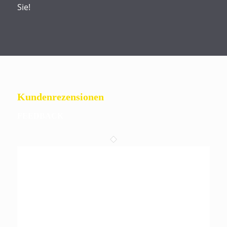
Sie!
Kundenrezensionen
FEEDBACK
Dankeschön an die tolle Band
Dankeschön an eine tolle Band sowie den wunderschönen
Abend. Von Hochzeitstanz bis Partymusik….Ihr habt uns +
unsere Gäste zum
Tanzen
gebracht. Weiter so. Beim
nächsten größeren Fest, seid ihr wieder dabei. Da nicht nur
Musik genial ist, die Band super lieb, auch die Gage ist