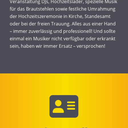
Veranstaltung DJs, Hochzeitslader, spezielle Musik
für das Brautstehlen sowie festliche Umrahmung
der Hochzeitszeremonie in Kirche, Standesamt
oder bei der freien Trauung. Alles aus einer Hand
– immer zuverlässig und professionell! Und sollte
einmal ein Musiker nicht verfügbar oder erkrankt
sein, haben wir immer Ersatz – versprochen!