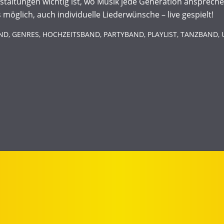
taltungen wichtig ist, wo Musik jede Generation ansprechen 
ls möglich, auch individuelle Liederwünsche – live gespielt!
ND
,
GENRES
,
HOCHZEITSBAND
,
PARTYBAND
,
PLAYLIST
,
TANZBAND
,