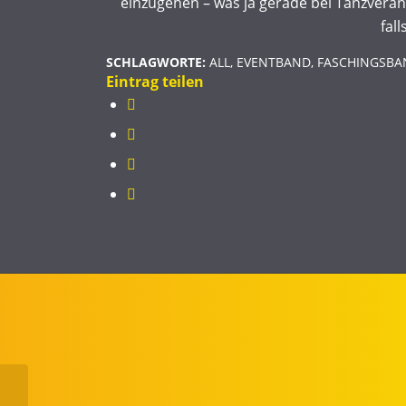
einzugehen – was ja gerade bei Tanzverans
fal
SCHLAGWORTE:
ALL
,
EVENTBAND
,
FASCHINGSBA
Eintrag teilen
Eventausstattung: Die