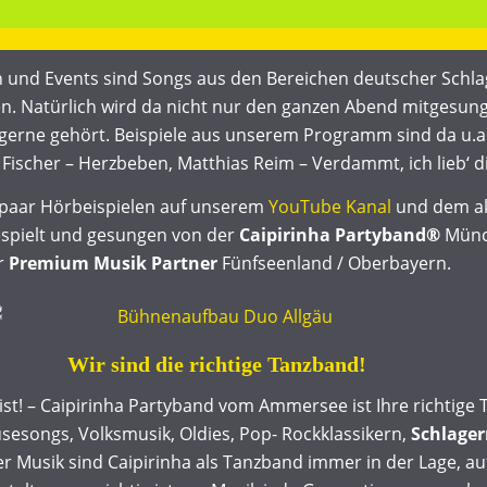
 und Events sind Songs aus den Bereichen deutscher Schlag
. Natürlich wird da nicht nur den ganzen Abend mitgesunge
 gerne gehört. Beispiele aus unserem Programm sind da u.a
Fischer – Herzbeben, Matthias Reim – Verdammt, ich lieb‘ d
n paar Hörbeispielen auf unserem
YouTube Kanal
und dem ak
espielt und gesungen von der
Caipirinha Partyband®
Münc
r
Premium Musik Partner
Fünfseenland / Oberbayern.
Wir sind die richtige Tanzband!
ist! – Caipirinha Partyband vom Ammersee ist Ihre richtig
usesongs, Volksmusik, Oldies, Pop- Rockklassikern,
Schlager
er Musik sind Caipirinha als Tanzband immer in der Lage, 