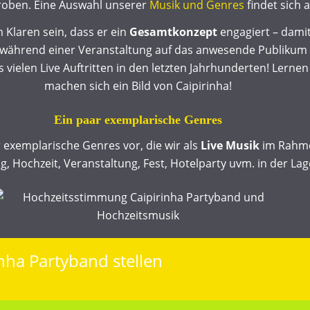
roben. Eine Auswahl unserer
Musik und Genres
findet sich 
 Klaren sein, dass er ein
Gesamtkonzept
engagiert – dami
, während einer Veranstaltung auf das anwesende Publikum
 vielen Live Auftritten in den letzten Jahrhunderten! Lernen 
machen sich ein Bild von Caipirinha!
Ein paar exemplarische Genres
 exemplarische Genres vor, die wir als
Live Musik
im Rahmen
g, Hochzeit, Veranstaltung, Fest, Hotelparty uvm. in der La
inha Partyband stellen