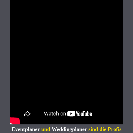
Eventplaner
und
Weddingplaner
sind die Profis