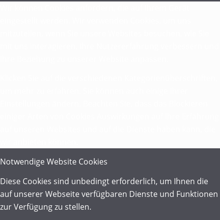
Wir können Cookies anfordern, die auf Ihrem Gerät
eingestellt werden. Wir verwenden Cookies, um uns
mitzuteilen, wenn Sie unsere Websites besuchen, wie Sie
mit uns interagieren, Ihre Nutzererfahrung verbessern und
Ihre Beziehung zu unserer Website anpassen.
Klicken Sie auf die verschiedenen Kategorienüberschriften,
um mehr zu erfahren. Sie können auch einige Ihrer
Einstellungen ändern. Beachten Sie, dass das Blockieren
einiger Arten von Cookies Auswirkungen auf Ihre Erfahrung
auf unseren Websites und auf die Dienste haben kann, die
wir anbieten können.
Notwendige Website Cookies
Diese Cookies sind unbedingt erforderlich, um Ihnen die
auf unserer Webseite verfügbaren Dienste und Funktionen
zur Verfügung zu stellen.