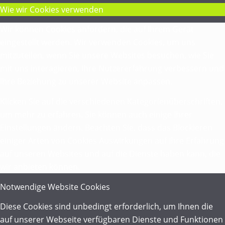
Wie wir Cookies verwenden
Wir können Cookies anfordern, die auf Ihrem Gerät
eingestellt werden. Wir verwenden Cookies, um uns
mitzuteilen, wenn Sie unsere Websites besuchen, wie Sie
mit uns interagieren, Ihre Nutzererfahrung verbessern und
Ihre Beziehung zu unserer Website anpassen.
Klicken Sie auf die verschiedenen Kategorienüberschriften,
um mehr zu erfahren. Sie können auch einige Ihrer
Einstellungen ändern. Beachten Sie, dass das Blockieren
einiger Arten von Cookies Auswirkungen auf Ihre Erfahrung
auf unseren Websites und auf die Dienste haben kann, die
wir anbieten können.
Notwendige Website Cookies
Diese Cookies sind unbedingt erforderlich, um Ihnen die
auf unserer Webseite verfügbaren Dienste und Funktionen