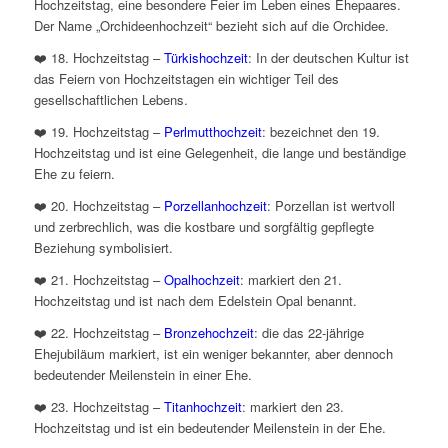
Hochzeitstag, eine besondere Feier im Leben eines Ehepaares.
Der Name „Orchideenhochzeit“ bezieht sich auf die Orchidee.
❤️ 18. Hochzeitstag –
Türkishochzeit
: In der deutschen Kultur ist
das Feiern von Hochzeitstagen ein wichtiger Teil des
gesellschaftlichen Lebens.
❤️ 19. Hochzeitstag –
Perlmutthochzeit
: bezeichnet den 19.
Hochzeitstag und ist eine Gelegenheit, die lange und beständige
Ehe zu feiern.
❤️ 20. Hochzeitstag –
Porzellanhochzeit
: Porzellan ist wertvoll
und zerbrechlich, was die kostbare und sorgfältig gepflegte
Beziehung symbolisiert.
❤️ 21. Hochzeitstag –
Opalhochzeit
: markiert den 21.
Hochzeitstag und ist nach dem Edelstein Opal benannt.
❤️ 22. Hochzeitstag –
Bronzehochzeit
: die das 22-jährige
Ehejubiläum markiert, ist ein weniger bekannter, aber dennoch
bedeutender Meilenstein in einer Ehe.
❤️ 23. Hochzeitstag –
Titanhochzeit
: markiert den 23.
Hochzeitstag und ist ein bedeutender Meilenstein in der Ehe.