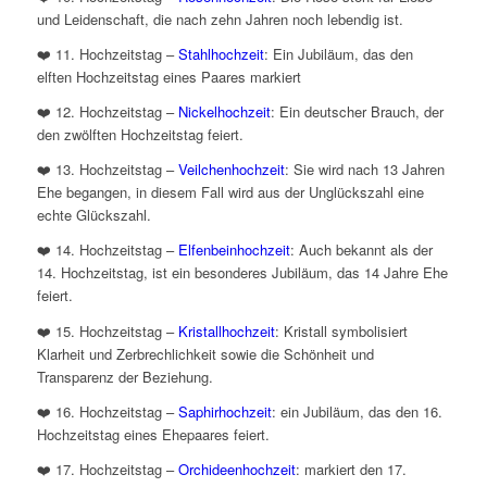
und Leidenschaft, die nach zehn Jahren noch lebendig ist.
❤️ 11. Hochzeitstag –
Stahlhochzeit
: Ein Jubiläum, das den
elften Hochzeitstag eines Paares markiert
❤️ 12. Hochzeitstag –
Nickelhochzeit
: Ein deutscher Brauch, der
den zwölften Hochzeitstag feiert.
❤️ 13. Hochzeitstag –
Veilchenhochzeit
: Sie wird nach 13 Jahren
Ehe begangen, in diesem Fall wird aus der Unglückszahl eine
echte Glückszahl.
❤️ 14. Hochzeitstag –
Elfenbeinhochzeit
: Auch bekannt als der
14. Hochzeitstag, ist ein besonderes Jubiläum, das 14 Jahre Ehe
feiert.
❤️ 15. Hochzeitstag –
Kristallhochzeit
: Kristall symbolisiert
Klarheit und Zerbrechlichkeit sowie die Schönheit und
Transparenz der Beziehung.
❤️ 16. Hochzeitstag –
Saphirhochzeit
: ein Jubiläum, das den 16.
Hochzeitstag eines Ehepaares feiert.
❤️ 17. Hochzeitstag –
Orchideenhochzeit
: markiert den 17.