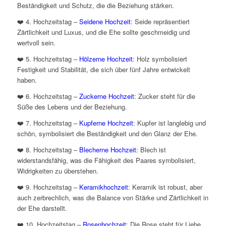
Beständigkeit und Schutz, die die Beziehung stärken.
❤️ 4. Hochzeitstag –
Seidene Hochzeit
: Seide repräsentiert
Zärtlichkeit und Luxus, und die Ehe sollte geschmeidig und
wertvoll sein.
❤️ 5. Hochzeitstag –
Hölzerne Hochzeit
: Holz symbolisiert
Festigkeit und Stabilität, die sich über fünf Jahre entwickelt
haben.
❤️ 6. Hochzeitstag –
Zuckerne Hochzeit
: Zucker steht für die
Süße des Lebens und der Beziehung.
❤️ 7. Hochzeitstag –
Kupferne Hochzeit
: Kupfer ist langlebig und
schön, symbolisiert die Beständigkeit und den Glanz der Ehe.
❤️ 8. Hochzeitstag –
Blecherne Hochzeit
: Blech ist
widerstandsfähig, was die Fähigkeit des Paares symbolisiert,
Widrigkeiten zu überstehen.
❤️ 9. Hochzeitstag –
Keramikhochzeit
: Keramik ist robust, aber
auch zerbrechlich, was die Balance von Stärke und Zärtlichkeit in
der Ehe darstellt.
❤️ 10. Hochzeitstag –
Rosenhochzeit
: Die Rose steht für Liebe