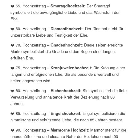
❤️ 55. Hochzeitstag –
Smaragdhochzeit
: Der Smaragd
symbolisiert die unvergängliche Liebe und das Wachstum der
Ehe.
❤️ 60. Hochzeitstag –
Diamanthochzeit
: Der Diamant steht für
unzerstörbare Liebe und Festigkeit der Ehe.
❤️ 70. Hochzeitstag –
Gnadenhochzeit
: Diese selten erreichte
Marke symbolisiert die Gnade und den Segen einer langen,
erfüllten Ehe.
❤️ 75. Hochzeitstag –
Kronjuwelenhochzeit
: Die Krönung einer
langen und erfolgreichen Ehe, die als besonders wertvoll und
selten angesehen wird.
❤️ 80. Hochzeitstag –
Eichenhochzeit
: Sie symbolisiert die tiefe
Verwurzelung und anhaltende Kraft der Beziehung nach 80
Jahren.
❤️ 85. Hochzeitstag –
Engelshochzeit
: Engel symbolisieren die
himmlische und schützende Liebe, die nach 85 Jahren besteht.
❤️ 90. Hochzeitstag –
Marmorne Hochzeit
: Marmor steht für die
unerschütterliche und elegante Natur der Beziehung nach 90