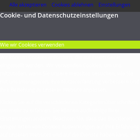
Alle akzeptieren
Cookies ablehnen
Einstellungen
Cookie- und Datenschutzeinstellungen
Wie wir Cookies verwenden
Wir können Cookies anfordern, die auf Ihrem Gerät
eingestellt werden. Wir verwenden Cookies, um uns
mitzuteilen, wenn Sie unsere Websites besuchen, wie Sie
mit uns interagieren, Ihre Nutzererfahrung verbessern und
Ihre Beziehung zu unserer Website anpassen.
Klicken Sie auf die verschiedenen Kategorienüberschriften,
um mehr zu erfahren. Sie können auch einige Ihrer
Einstellungen ändern. Beachten Sie, dass das Blockieren
einiger Arten von Cookies Auswirkungen auf Ihre Erfahrung
auf unseren Websites und auf die Dienste haben kann, die