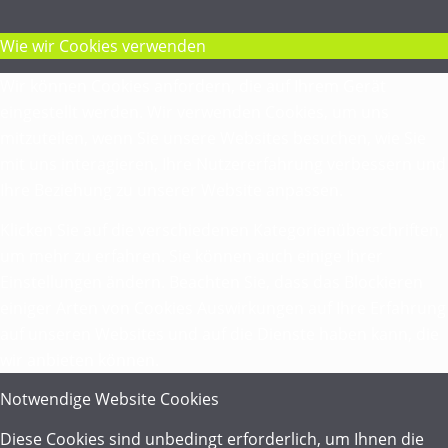
Wie wir Cookies verwenden
Wir können Cookies anfordern, die auf Ihrem Gerät
eingestellt werden. Wir verwenden Cookies, um uns
mitzuteilen, wenn Sie unsere Websites besuchen, wie Sie
mit uns interagieren, Ihre Nutzererfahrung verbessern und
Ihre Beziehung zu unserer Website anpassen.
Klicken Sie auf die verschiedenen Kategorienüberschriften,
um mehr zu erfahren. Sie können auch einige Ihrer
Einstellungen ändern. Beachten Sie, dass das Blockieren
einiger Arten von Cookies Auswirkungen auf Ihre Erfahrung
auf unseren Websites und auf die Dienste haben kann, die
wir anbieten können.
Notwendige Website Cookies
Diese Cookies sind unbedingt erforderlich, um Ihnen die