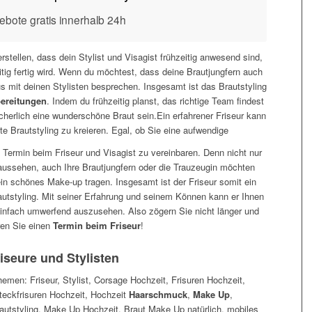
ebote gratis innerhalb 24h
rstellen, dass dein Stylist und Visagist frühzeitig anwesend sind,
itig fertig wird. Wenn du möchtest, dass deine Brautjungfern auch
us mit deinen Stylisten besprechen. Insgesamt ist das Brautstyling
ereitungen
. Indem du frühzeitig planst, das richtige Team findest
sicherlich eine wunderschöne Braut sein.Ein erfahrener Friseur kann
te Brautstyling zu kreieren. Egal, ob Sie eine aufwendige
en Termin beim Friseur und Visagist zu vereinbaren. Denn nicht nur
ussehen, auch Ihre Brautjungfern oder die Trauzeugin möchten
ein schönes Make-up tragen. Insgesamt ist der Friseur somit ein
rautstyling. Mit seiner Erfahrung und seinem Können kann er Ihnen
einfach umwerfend auszusehen. Also zögern Sie nicht länger und
ren Sie einen
Termin beim Friseur
!
iseure und Stylisten
men: Friseur, Stylist, Corsage Hochzeit, Frisuren Hochzeit,
eckfrisuren Hochzeit, Hochzeit
Haarschmuck
,
Make Up
,
autstyling, Make Up Hochzeit, Braut Make Up natürlich, mobiles