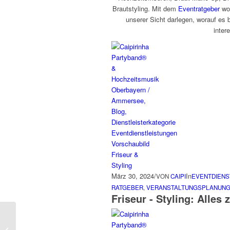
Brautstyling. Mit dem
Eventratgeber
wol
unserer Sicht darlegen, worauf es
inter
März 30, 2024
/
In
VON
CAIPI
EVENTDIENS
RATGEBER
,
VERANSTALTUNGSPLANUN
Friseur - Styling: Alles