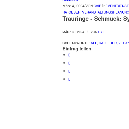
März 4, 2024
/
In
VON
CAIPI
EVENTDIENST
RATGEBER
,
VERANSTALTUNGSPLANUN
Trauringe - Schmuck: S
/
MÄRZ 30, 2024
VON
CAIPI
SCHLAGWORTE:
ALL
,
RATGEBER
,
VERA
Eintrag teilen