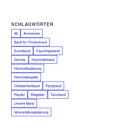
SCHLAGWÖRTER
All
Ammersee
Band für Firmenevent
Eventband
Faschingsband
Genres
Hochzeitsband
Hochzeitsplanung
Hochzeitsspiele
Oktoberfestband
Partyband
Playlist
Ratgeber
Tanzband
Unsere Band
Veranstaltungsplanung