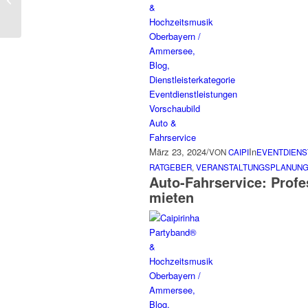
Auto-Fahrservice:
Professionelle Shuttle-
Dienste für Events
mieten
März 23, 2024
/
In
VON
CAIPI
EVENTDIENS
RATGEBER
,
VERANSTALTUNGSPLANUN
Auto-Fahrservice: Profe
mieten