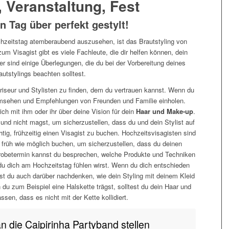
, Veranstaltung, Fest
 Tag über perfekt gestylt!
zeitstag atemberaubend auszusehen, ist das Brautstyling von
um Visagist gibt es viele Fachleute, die dir helfen können, dein
r sind einige Überlegungen, die du bei der Vorbereitung deines
autstylings beachten solltest.
Friseur und Stylisten zu finden, dem du vertrauen kannst. Wenn du
 umsehen und Empfehlungen von Freunden und Familie einholen.
ch mit ihm oder ihr über deine Vision für dein
Haar und Make-up
.
und nicht magst, um sicherzustellen, dass du und dein Stylist auf
htig, frühzeitig einen Visagist zu buchen. Hochzeitsvisagisten sind
so früh wie möglich buchen, um sicherzustellen, dass du deinen
betermin kannst du besprechen, welche Produkte und Techniken
du dich am Hochzeitstag fühlen wirst. Wenn du dich entschieden
st du auch darüber nachdenken, wie dein Styling mit deinem Kleid
u zum Beispiel eine Halskette trägst, solltest du dein Haar und
sen, dass es nicht mit der Kette kollidiert.
an die Caipirinha Partyband stellen