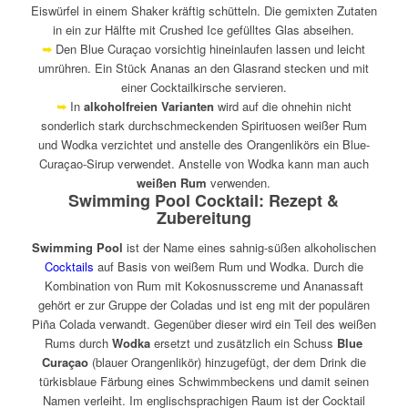
Eiswürfel in einem Shaker kräftig schütteln. Die gemixten Zutaten
in ein zur Hälfte mit Crushed Ice gefülltes Glas abseihen.
➥
Den Blue Curaçao vorsichtig hineinlaufen lassen und leicht
umrühren. Ein Stück Ananas an den Glasrand stecken und mit
einer Cocktailkirsche servieren.
➥
In
alkoholfreien Varianten
wird auf die ohnehin nicht
sonderlich stark durchschmeckenden Spirituosen weißer Rum
und Wodka verzichtet und anstelle des Orangenlikörs ein Blue-
Curaçao-Sirup verwendet. Anstelle von Wodka kann man auch
weißen Rum
verwenden.
Swimming Pool Cocktail: Rezept &
Zubereitung
Swimming Pool
ist der Name eines sahnig-süßen alkoholischen
Cocktails
auf Basis von weißem Rum und Wodka. Durch die
Kombination von Rum mit Kokosnusscreme und Ananassaft
gehört er zur Gruppe der Coladas und ist eng mit der populären
Piña Colada verwandt. Gegenüber dieser wird ein Teil des weißen
Rums durch
Wodka
ersetzt und zusätzlich ein Schuss
Blue
Curaçao
(blauer Orangenlikör) hinzugefügt, der dem Drink die
türkisblaue Färbung eines Schwimmbeckens und damit seinen
Namen verleiht. Im englischsprachigen Raum ist der Cocktail