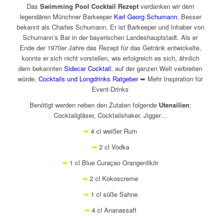
Das
Swimming Pool Cocktail Rezept
verdanken wir dem
legendären Münchner Barkeeper
Karl Georg Schumann
. Besser
bekannt als Charles Schumann. Er ist Barkeeper und Inhaber von
Schumann’s Bar in der bayerischen Landeshauptstadt. Als er
Ende der 1970er Jahre das Rezept für das Getränk entwickelte,
konnte er sich nicht vorstellen, wie erfolgreich es sich, ähnlich
dem bekannten
Sidecar Cocktail
, auf der ganzen Welt verbreiten
würde.
Cocktails und Longdrinks Ratgeber
➥ Mehr Inspiration für
Event-Drinks
Benötigt werden neben den Zutaten folgende
Utensilien
:
Cocktailgläser, Cocktailshaker, Jigger…
➥
4 cl weißer Rum
➥
2 cl Vodka
➥
1 cl Blue Curaçao Orangenlikör
➥
2 cl Kokoscreme
➥
1 cl süße Sahne
➥
4 cl Ananassaft